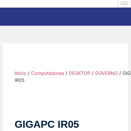
Início
/
Computadores
/
DESKTOP
/
GOVERNO
/ GI
IR05
GIGAPC IR05